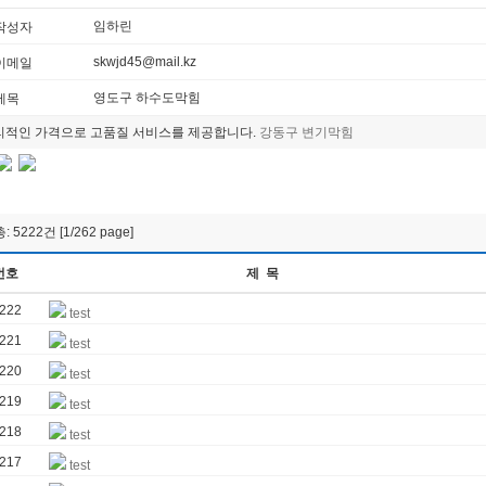
임하린
작성자
skwjd45@mail.kz
이메일
영도구 하수도막힘
제목
리적인 가격으로 고품질 서비스를 제공합니다.
강동구 변기막힘
총: 5222건 [1/262 page]
번호
제 목
222
test
221
test
220
test
219
test
218
test
217
test