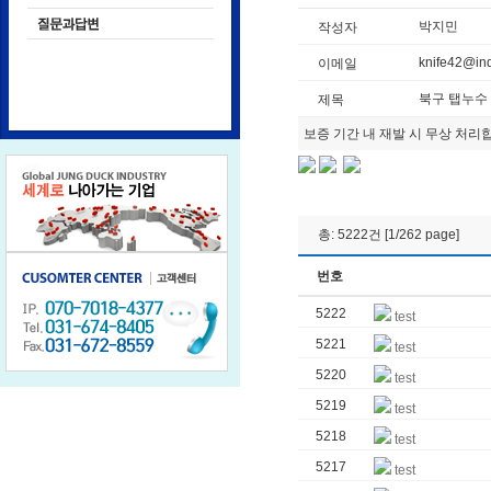
박지민
작성자
knife42@in
이메일
북구 탭누수
제목
보증 기간 내 재발 시 무상 처리
총: 5222건 [1/262 page]
번호
5222
test
5221
test
5220
test
5219
test
5218
test
5217
test