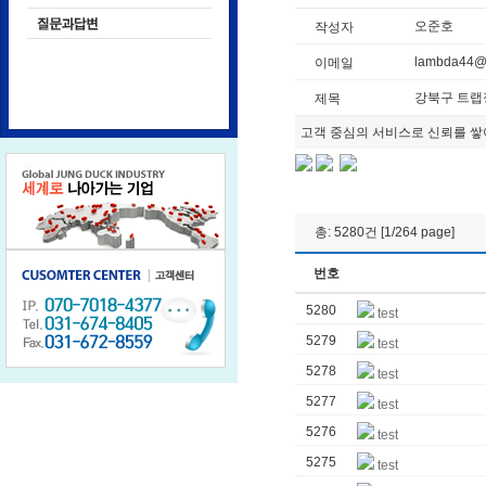
오준호
작성자
lambda44@
이메일
강북구 트랩
제목
고객 중심의 서비스로 신뢰를 쌓
총: 5280건 [1/264 page]
번호
5280
test
5279
test
5278
test
5277
test
5276
test
5275
test